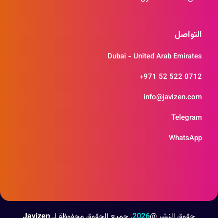
التواصل
Dubai - United Arab Emirates
+971 52 522 0712
info@javizen.com
Telegram
WhatsApp
حقوق النشر
@
2026
.
جميع الحقوق محفوظة لـ
Javizen