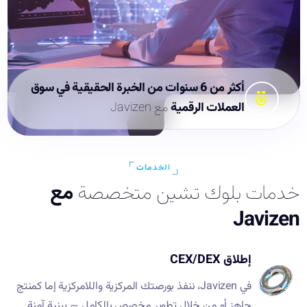
أكثر من 6 سنوات من الخبرة الحقيقية في سوق
العملات الرقمية
مع Javizen
الخدمات
خدمات بلوك تشين متخصصة
مع
Javizen
إطلاق CEX/DEX
في Javizen، ننفذ بورصتك المركزية واللامركزية إما كمنتج
جاهز أو من خلال تطوير مخصص بالكامل — ببنية آمنة