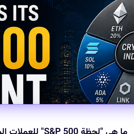
ما هي "لحظة S&P 500" للعملات المشفّرة؟