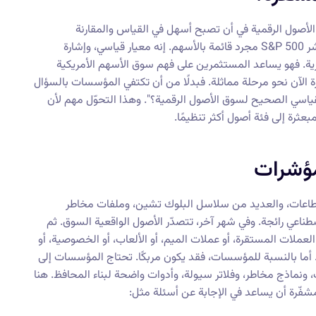
 تبدأ عندها الأصول الرقمية في أن تصبح أسهل في القياس والمقارنة
والاستثمار من خلال مؤشرات موثوقة. في التمويل التقليدي، ليس مؤشر S&P 500 مجرد قائمة بالأسهم. إنه معيار قياسي، وإشارة
رية. فهو يساعد المستثمرين على فهم سوق الأسهم الأمريكية
الآن نحو مرحلة مماثلة. فبدلًا من أن تكتفي المؤسسات بالسؤال
لقياسي الصحيح لسوق الأصول الرقمية؟". وهذا التحوّل مهم لأن
ثرة إلى فئة أصول أكثر تنظيمًا.
لمؤشرات
قطاعات، والعديد من سلاسل البلوك تشين، وملفات مخاطر
ناعي رائجة. وفي شهر آخر، تتصدّر الأصول الواقعية السوق. ثم
العملات المستقرة، أو عملات الميم، أو الألعاب، أو الخصوصية، أو
. أما بالنسبة للمؤسسات، فقد يكون مربكًا. تحتاج المؤسسات إلى
ت، ونماذج مخاطر، وفلاتر سيولة، وأدوات واضحة لبناء المحافظ. هنا
فّرة أن يساعد في الإجابة عن أسئلة مثل: