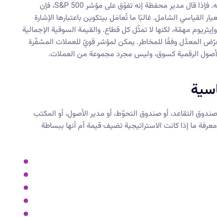
المالي جميعًا أن يتحدّثوا عن "السوق" باستخدام المعيار القياسي نفسه. فإذا قال مدير محفظة إنه تفوّق على مؤشر S&P 500، فإن
ر القياسي الشامل. غالبًا ما تُعامَل بيتكوين باعتبارها الإشارة
ريوم مهمّة، لكنها لا تمثّل كل قطاع. والقيمة السوقية الإجمالية
التعرّض المعدَّل وفقًا للمخاطر. يمكن لمؤشر قويّ للعملات المشفّرة
ة الأصول الرقمية كسوق، وليس مجرد مجموعة من العملات.
اسية
ندوق التقاعد، أو صندوق التحوّط، أو مدير الأصول، أو المكتب
 معرفة ما إذا كانت الاستراتيجية تضيف قيمة أم أنها ببساطة