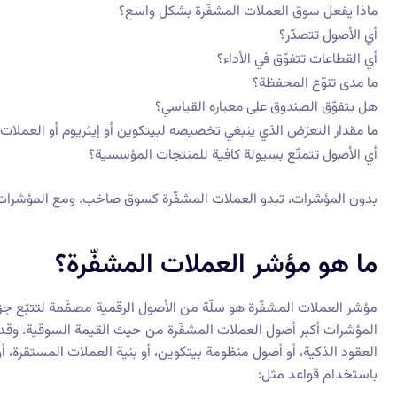
ماذا يفعل سوق العملات المشفّرة بشكل واسع؟
أي الأصول تتصدّر؟
أي القطاعات تتفوّق في الأداء؟
ما مدى تنوّع المحفظة؟
هل يتفوّق الصندوق على معياره القياسي؟
ما مقدار التعرّض الذي ينبغي تخصيصه لبيتكوين أو إيثريوم أو العملات 
أي الأصول تتمتّع بسيولة كافية للمنتجات المؤسسية؟
بدون المؤشرات، تبدو العملات المشفّرة كسوق صاخب. ومع المؤشرات، ت
ما هو مؤشر العملات المشفّرة؟
مؤشر العملات المشفّرة هو سلّة من الأصول الرقمية مصمَّمة لتتبّع جز
المؤشرات أكبر أصول العملات المشفّرة من حيث القيمة السوقية. وقد يتت
العقود الذكية، أو أصول منظومة بيتكوين، أو بنية العملات المستقرة، أو
باستخدام قواعد مثل: