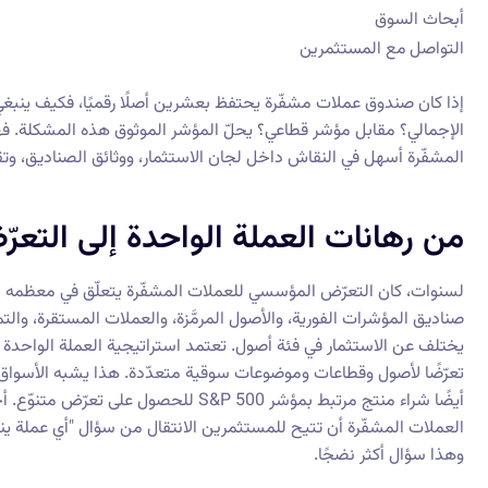
أبحاث السوق
التواصل مع المستثمرين
إذا كان صندوق عملات مشفّرة يحتفظ بعشرين أصلًا رقميًا، فكيف ينبغي
الإجمالي؟ مقابل مؤشر قطاعي؟ يحلّ المؤشر الموثوق هذه المشكلة. 
المشفّرة أسهل في النقاش داخل لجان الاستثمار، ووثائق الصناديق، وتقا
من رهانات العملة الواحدة إلى الت
لسنوات، كان التعرّض المؤسسي للعملات المشفّرة يتعلّق في معظمه بب
صناديق المؤشرات الفورية، والأصول المرمَّزة، والعملات المستقرة، وا
يختلف عن الاستثمار في فئة أصول. تعتمد استراتيجية العملة الواحدة اع
أيضًا شراء منتج مرتبط بمؤشر S&P 500 لل
العملات المشفّرة أن تتيح للمستثمرين الانتقال من سؤال "أي عملة ين
وهذا سؤال أكثر نضجًا.