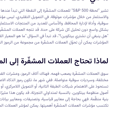
تشير "لحظة S&P 500" للعملات المشفّرة إلى النقطة التي
سوقية، وأداة لإدارة المحافظ، والأساس للعديد من المنتجات الاستثما
بشكل واسع دون تحليل كل شركة على حدة. قد تتجه العملات المشفّرة 
"هل ينبغي أن نشتري بيتكوين؟"، قد تبدأ في السؤال "ما هو المعيار ا
المؤشرات يمكن أن تحوّل العملات المشفّرة من مجموعة من الرموز المبع
لماذا تحتاج العملات المشفّرة إلى ا
سوق العملات المشفّرة يصعب فهمه. فهناك آلاف الرموز، وعشرات ال
مختلفة، وسرديات سوقية متواصلة. ففي شهر ما، تكون رموز الذكاء الاصط
تستحوذ على الاهتمام شبكات الطبقة الثانية، أو التمويل اللامركزي، أو 
أصول منظومة بيتكوين. بالنسبة لمتداولي التجزئة، قد يكون هذا مثيرًا
بنية منظَّمة. فهي بحاجة إلى معايير قياسية، وتصنيفات، ومعايير بيانا
تكتسب مؤشرات العملات المشفّرة أهميتها. يمكن لمؤشر العملات المش