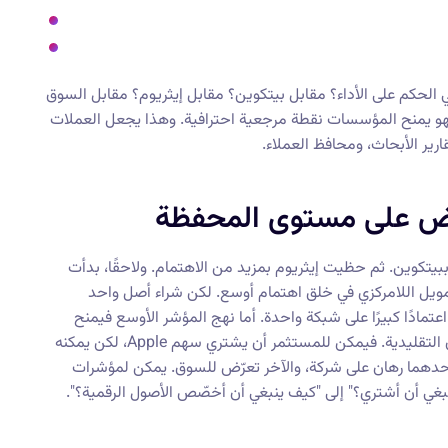
 الحكم على الأداء؟ مقابل بيتكوين؟ مقابل إيثريوم؟ مقابل السوق
فهو يمنح المؤسسات نقطة مرجعية احترافية. وهذا يجعل العملات
رير الأبحاث، ومحافظ العملاء.
عرّض على مستوى المحفظة
يتكوين. ثم حظيت إيثريوم بمزيد من الاهتمام. ولاحقًا، بدأت
لتمويل اللامركزي في خلق اهتمام أوسع. لكن شراء أصل واحد
تمادًا كبيرًا على شبكة واحدة. أما نهج المؤشر الأوسع فيمنح
تعرّضًا لأصول وقطاعات وموضوعات سوقية متعدّدة. هذا يشبه الأسواق التقليدية. فيمكن للمستثمر أن يشتري سهم Apple، لكن يمكنه
حصول على تعرّض متنوّع. أحدهما رهان على شركة، والآخر تعرّض للسوق. يمكن لمؤشرات
بغي أن أشتري؟" إلى "كيف ينبغي أن أخصّص الأصول الرقمية؟".