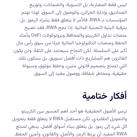
ليس فقط المضاربة، بل التسوية، والضمانات، وتوزيع
الصناديق، وإدارة الخزائن، والوصول إلى السوق. لهذا تهتم
المؤسسات بـ RWA. فالأمر لا يتعلق فقط بشراء الرموز. بل
بترقية البنية التحتية المالية. إذا نجح RWA، فقد تصبح
منصات تداول الكريبتو والمحافظ وبروتوكولات DeFi وأمناء
الحفظ ومنصات التكنولوجيا المالية جزءًا من سوق رأس مال
أكبر على السلسلة. لكن النجاح سيعتمد على الثقة. ولن يكون
الفائزون هم المشاريع ذات أفضل تسويق. بل ستكون تلك
التي تتمتع بتصميم قانوني متين، وحفظ موثوق، وسيولة
حقيقية، ومخاطر شفافة، ووصول مفيد إلى السوق.
أفكار ختامية
ترميز الأصول الحقيقية هو أحد أهم الجسور بين الكريبتو
والتمويل التقليدي. لكن مستقبل RWA لا يتعلق فقط بتحويل
كل شيء إلى رموز. بل يتعلق ببناء أسواق أفضل. ينبغي لمنتج
RWA المفيد أن يربط الرمز، والأصل، والقانون، وأمين الحفظ،