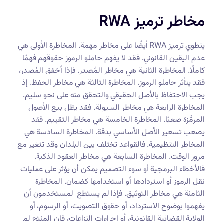
مخاطر ترميز RWA
ينطوي ترميز RWA أيضًا على مخاطر مهمة. المخاطرة الأولى هي
عدم اليقين القانوني. فقد لا يفهم حاملو الرموز حقوقهم فهمًا
كاملًا. المخاطرة الثانية هي مخاطر المُصدِر. فإذا أخفق المُصدِر،
فقد يتأثر حاملو الرموز. المخاطرة الثالثة هي مخاطر الحفظ. إذ
يجب الاحتفاظ بالأصل الحقيقي والتحقق منه على نحو سليم.
المخاطرة الرابعة هي مخاطر السيولة. فقد يظل بيع الأصول
المرمَّزة صعبًا. المخاطرة الخامسة هي مخاطر التقييم. فقد
يصعب تسعير الأصل الأساسي بدقة. المخاطرة السادسة هي
المخاطر التنظيمية. فالقواعد تختلف بين البلدان وقد تتغير مع
مرور الوقت. المخاطرة السابعة هي مخاطر العقود الذكية.
فالأخطاء البرمجية أو سوء التصميم يمكن أن يؤثر على عمليات
نقل الرموز أو استردادها أو استخدامها كضمان. المخاطرة
الثامنة هي مخاطر التوثيق. فإذا لم يستطع المستخدمون أن
يفهموا بوضوح الاسترداد، أو حقوق التصويت، أو الرسوم، أو
الولاية القضائية القانونية، أو إجراءات النزاعات، فإن المنتج لم