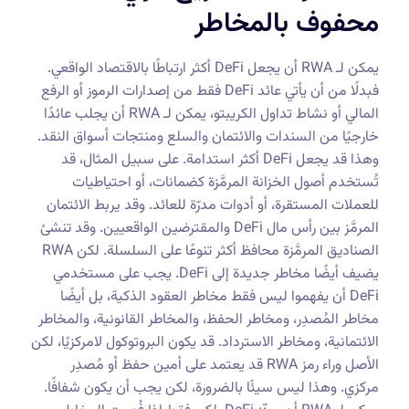
محفوف بالمخاطر
يمكن لـ RWA أن يجعل DeFi أكثر ارتباطًا بالاقتصاد الواقعي.
فبدلًا من أن يأتي عائد DeFi فقط من إصدارات الرموز أو الرفع
المالي أو نشاط تداول الكريبتو، يمكن لـ RWA أن يجلب عائدًا
خارجيًا من السندات والائتمان والسلع ومنتجات أسواق النقد.
وهذا قد يجعل DeFi أكثر استدامة. على سبيل المثال، قد
تُستخدم أصول الخزانة المرمَّزة كضمانات، أو احتياطيات
للعملات المستقرة، أو أدوات مدرّة للعائد. وقد يربط الائتمان
المرمَّز بين رأس مال DeFi والمقترضين الواقعيين. وقد تنشئ
الصناديق المرمَّزة محافظ أكثر تنوعًا على السلسلة. لكن RWA
يضيف أيضًا مخاطر جديدة إلى DeFi. يجب على مستخدمي
DeFi أن يفهموا ليس فقط مخاطر العقود الذكية، بل أيضًا
مخاطر المُصدِر، ومخاطر الحفظ، والمخاطر القانونية، والمخاطر
الائتمانية، ومخاطر الاسترداد. قد يكون البروتوكول لامركزيًا، لكن
الأصل وراء رمز RWA قد يعتمد على أمين حفظ أو مُصدِر
مركزي. وهذا ليس سيئًا بالضرورة، لكن يجب أن يكون شفافًا.