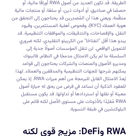
الطريقة. قد تكون العديد من أصول RWA أوراقًا مالية، أو
حصصًا في صناديق، أو أدوات دَين، أو سلعًا، أو منتجات مالية
منظَّمة. ويعني هذا أن المُصدِرين قد يحتاجون إلى التحقق من
هوية العملاء (KYC)، وفحوص أهلية المستثمرين، وقيود
النقل، والإفصاحات، والتدقيقات، والموافقات التنظيمية. قد
يبدو هذا أقل "انفتاحًا" من الكريبتو التقليدي، لكنه ضروري
للتمويل الواقعي. لن تنقل المؤسسات أصولًا جدية إلى
السلسلة ما لم يكن الامتثال مدمجًا في النظام. فالبنوك
ومديرو الأصول والمنصات والشركات يحتاجون إلى قواعد
يمكنهم شرحها للجهات التنظيمية والمدققين والعملاء. لهذا
يُعدّ الامتثال القابل للبرمجة من أهم ميزات RWA. إذ يمكن
للعقود الذكية أن تساعد في فرض من يحق له حيازة أصول
معينة أو نقلها أو استردادها أو تداولها. قد يكون مستقبل
RWA مُقيَّدًا بالأذونات على مستوى الأصل لكنه قائم على
البلوكتشين في طبقة التسوية.
RWA وDeFi: مزيج قوي لكنه