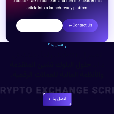
product? Talk to our team and turn the ideas in this
article into a launch-ready platform.
Explore products
Contact Us
اتصل بنا
انضم إلى Javizen وابدأ رحلتك في
عالم
حلول البلوك تشين المتقدمة
والأنظمة المالية للعملات الرقمية.
CRYPTO EXCHANGE SCR
اتصل بنا