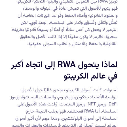
ترميز RWA بين التمويل التقليدي والبنية التحتية للكريبتو.
فهو يتيح للأصول التي تعيش عادةً في البنوك والوسطاء
والعقود القانونية وأمناء الحفظ وقواعد البيانات الخاصة أن
تُمثَّل وتُنقَل وتُسوَّى وتُدار على السلسلة. الوعد قوي. لكن
الترميز لا يجعل كل أصل سائلًا أو آمنًا أو بسيطًا قانونيًا بطريقة
سحرية. فالرمز لا يكون مفيدًا إلا إذا كانت الأصل والحقوق
القانونية والحفظ والامتثال والطلب السوقي حقيقية.
لماذا يتحول RWA إلى اتجاه أكبر
في عالم الكريبتو
لسنوات، كانت أسواق الكريبتو تتمحور غالبًا حول الأصول
الرقمية الأصلية: بيتكوين، وإيثريوم، والعملات المستقرة، ورموز
DeFi، ورموز NFT، ورموز المنصات. وُلدت هذه الأصول على
السلسلة. أما RWA فمختلف. فهو يجلب القيمة خارج
السلسلة إلى أسواق البلوكتشين. وهذا مهم لأن أكبر أسواق
العالم ليست أصيلة في الكريبتو. فالسندات والعقارات والسلع