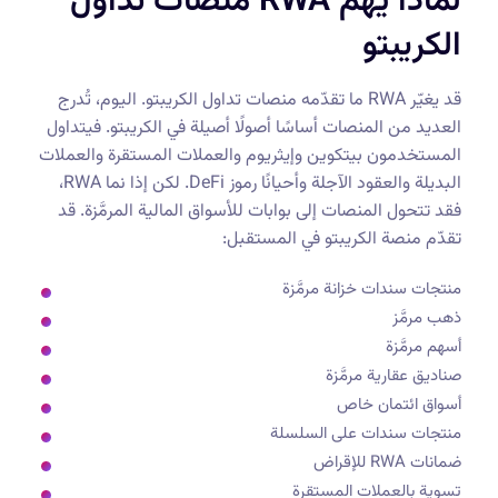
لماذا يهم RWA منصات تداول
الكريبتو
قد يغيّر RWA ما تقدّمه منصات تداول الكريبتو. اليوم، تُدرج
العديد من المنصات أساسًا أصولًا أصيلة في الكريبتو. فيتداول
المستخدمون بيتكوين وإيثريوم والعملات المستقرة والعملات
البديلة والعقود الآجلة وأحيانًا رموز DeFi. لكن إذا نما RWA،
فقد تتحول المنصات إلى بوابات للأسواق المالية المرمَّزة. قد
تقدّم منصة الكريبتو في المستقبل:
منتجات سندات خزانة مرمَّزة
ذهب مرمَّز
أسهم مرمَّزة
صناديق عقارية مرمَّزة
أسواق ائتمان خاص
منتجات سندات على السلسلة
ضمانات RWA للإقراض
تسوية بالعملات المستقرة