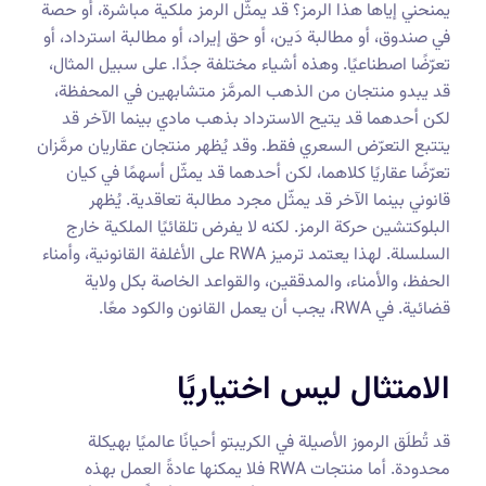
يمنحني إياها هذا الرمز؟ قد يمثّل الرمز ملكية مباشرة، أو حصة
في صندوق، أو مطالبة دَين، أو حق إيراد، أو مطالبة استرداد، أو
تعرّضًا اصطناعيًا. وهذه أشياء مختلفة جدًا. على سبيل المثال،
قد يبدو منتجان من الذهب المرمَّز متشابهين في المحفظة،
لكن أحدهما قد يتيح الاسترداد بذهب مادي بينما الآخر قد
يتتبع التعرّض السعري فقط. وقد يُظهر منتجان عقاريان مرمَّزان
تعرّضًا عقاريًا كلاهما، لكن أحدهما قد يمثّل أسهمًا في كيان
قانوني بينما الآخر قد يمثّل مجرد مطالبة تعاقدية. يُظهر
البلوكتشين حركة الرمز. لكنه لا يفرض تلقائيًا الملكية خارج
السلسلة. لهذا يعتمد ترميز RWA على الأغلفة القانونية، وأمناء
الحفظ، والأمناء، والمدققين، والقواعد الخاصة بكل ولاية
قضائية. في RWA، يجب أن يعمل القانون والكود معًا.
الامتثال ليس اختياريًا
قد تُطلَق الرموز الأصيلة في الكريبتو أحيانًا عالميًا بهيكلة
محدودة. أما منتجات RWA فلا يمكنها عادةً العمل بهذه