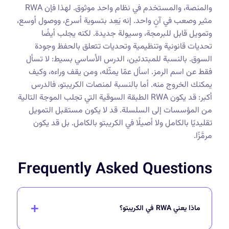
والمنصة، والمستخدم في نظام واحد موثوق. لهذا فإن RWA
مثير وصعب في آنٍ واحد. إنه يَعِد بتسوية أسرع، ووصول أوسع،
وتمويل قابل للبرمجة، وسيولة جديدة. لكنه يجلب أيضًا
تحديات قانونية وتنظيمية وتحديات تتعلق بالحفظ وجودة
السوق. بالنسبة للمبتدئين، الدرس الأساسي بسيط: لا تسأل
فقط عن اسم الرمز. اسأل عمّا يمثّله، ومن يقف وراءه، وكيف
يمكنك الخروج منه. أما بالنسبة لمنصات الكريبتو، فالدرس
أكبر: قد يكون RWA الطبقة السوقية التي تجلب الموجة التالية
من المؤسسات إلى السلسلة. قد لا يكون مستقبل التمويل
تقليديًا بالكامل ولا أصيلًا في الكريبتو بالكامل. بل قد يكون
مرمَّزًا.
Frequently Asked Questions
ماذا يعني RWA في الكريبتو؟