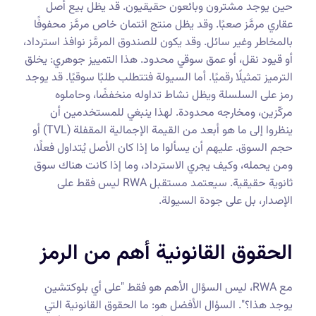
حين يوجد مشترون وبائعون حقيقيون. قد يظل بيع أصل
عقاري مرمَّز صعبًا. وقد يظل منتج ائتمان خاص مرمَّز محفوفًا
بالمخاطر وغير سائل. وقد يكون للصندوق المرمَّز نوافذ استرداد،
أو قيود نقل، أو عمق سوقي محدود. هذا التمييز جوهري: يخلق
الترميز تمثيلًا رقميًا. أما السيولة فتتطلب طلبًا سوقيًا. قد يوجد
رمز على السلسلة ويظل نشاط تداوله منخفضًا، وحاملوه
مركّزين، ومخارجه محدودة. لهذا ينبغي للمستخدمين أن
ينظروا إلى ما هو أبعد من القيمة الإجمالية المقفلة (TVL) أو
حجم السوق. عليهم أن يسألوا ما إذا كان الأصل يُتداول فعلًا،
ومن يحمله، وكيف يجري الاسترداد، وما إذا كانت هناك سوق
ثانوية حقيقية. سيعتمد مستقبل RWA ليس فقط على
الإصدار، بل على جودة السيولة.
الحقوق القانونية أهم من الرمز
مع RWA، ليس السؤال الأهم هو فقط "على أي بلوكتشين
يوجد هذا؟". السؤال الأفضل هو: ما الحقوق القانونية التي