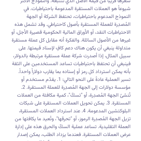
سعرها قريباً من قيمة الأصل الذي تتتبّعه. والنموذج الأكثر
شيوعاً هو العملات المستقرة المدعومة باحتياطيات. في
النموذج المدعوم باحتياطيات، تحتفظ الشركة أو الجهة
المُصدِرة للعملة المستقرة بأصول كاحتياطي. وقد تشمل هذه
الاحتياطيات النقد، أو الأوراق المالية الحكومية قصيرة الأجل، أو
غيرها من الأصول السائلة. والفكرة أنه مقابل كل عملة مستقرة
متداولة ينبغي أن يكون هناك دعم كافٍ لإسناد قيمتها. على
سبيل المثال، إذا أصدرت شركة عملة مستقرة مرتبطة بالدولار،
فينبغي أن تحتفظ باحتياطيات تساعد المستخدمين على الثقة
بأنه يمكن استرداد كل رمز أو إسناده بما يقارب دولاراً واحداً.
تسير العملية عادةً على النحو التالي: 1. يقدّم مستخدم أو
مؤسسة دولارات إلى الجهة المُصدِرة للعملة المستقرة. 2.
تُنشئ الجهة المُصدِرة، أو "تسكّ"، كمية مكافئة من العملات
المستقرة. 3. يمكن تحويل العملات المستقرة على شبكات
البلوكتشين المدعومة. 4. عند استرداد العملات المستقرة،
تزيل الجهة المُصدِرة الرموز، أو "تحرقها"، وتُعيد ما يكافئها من
العملة التقليدية. تساعد عملية السكّ والحرق هذه على إدارة
عرض العملات المستقرة. فعندما يزداد الطلب، يمكن إصدار