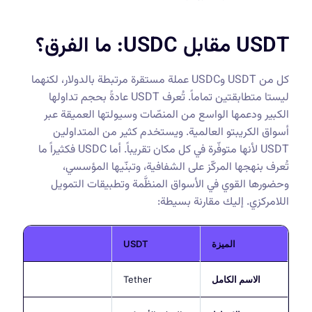
USDT مقابل USDC: ما الفرق؟
كل من USDT وUSDC عملة مستقرة مرتبطة بالدولار، لكنهما
ليستا متطابقتين تماماً. تُعرف USDT عادةً بحجم تداولها
الكبير ودعمها الواسع من المنصّات وسيولتها العميقة عبر
أسواق الكريبتو العالمية. ويستخدم كثير من المتداولين
USDT لأنها متوفّرة في كل مكان تقريباً. أما USDC فكثيراً ما
تُعرف بنهجها المركّز على الشفافية، وتبنّيها المؤسسي،
وحضورها القوي في الأسواق المنظَّمة وتطبيقات التمويل
اللامركزي. إليك مقارنة بسيطة:
الميزة
USDT
الاسم الكامل
Tether