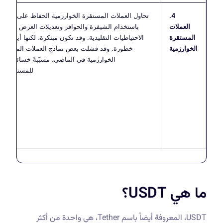
4.
تحاول العملات المستقرة الخوارزمية الحفاظ على سعرها
العملات
باستخدام الشيفرة والحوافز وتعديلات العرض بدلاً من
المستقرة
الاحتياطيات التقليدية. وقد تكون مبتكرة، لكنها أيضاً أكثر
الخوارزمية
خطورة. وقد فشلت بعض نماذج العملات المستقرة
الخوارزمية في الماضي، مسبّبةً خسائر كبيرة
للمستخدمين.
ما هي USDT؟
USDT، المعروفة أيضاً باسم Tether، هي واحدة من أكثر