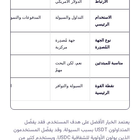
الارتباط
الدولار الأمريكي
الاستخدام
التداول والسيولة
المدفوعات والتمويل ال
الرئيسي
نوع الجهة
جهة مُصدِرة
المُصدِرة
مركزية
مناسبة للمبتدئين
نعم، لكن البحث
ن
مهمّ
نقطة القوة
السيولة والتوافر
الشفافي
الرئيسية
يعتمد الخيار الأفضل على هدف المستخدم. فقد يفضّل
المتداولون USDT بسبب السيولة. وقد يفضّل المستخدمون
الذين يولون الأولوية للشفافية USDC. ويستخدم كثير من