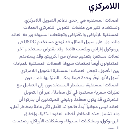
اللامركزي
العملات المستقرة هي إحدى دعائم التمويل اللامركزي.
وتستخدم كثير من منصّات التمويل اللامركزي العملات
المستقرة للإقراض والاقتراض وتجمّعات السيولة وزراعة العائد
والتداول. على سبيل المثال، قد يُودِع مستخدم USDC في
بروتوكول إقراض ويكسب فائدة. وقد يقترض مستخدم آخر
عملات مستقرة بتقديم ضمان من الكريبتو. وقد يستخدم
المتداولون أيضاً تجمّعات سيولة العملات المستقرة للمبادلة
بين الأصول. تجعل العملات المستقرة التمويل اللامركزي
أسهل لأنها توفّر وحدة قيمة يمكن التنبّؤ بها. فمن دون
العملات المستقرة، سيضطر المستخدمون إلى التعامل مع
تغيّرات سعرية مستمرة في كل معاملة. غير أن التمويل
اللامركزي قد يكون معقّداً. وينبغي للمبتدئين أن يدركوا أن
العائد ليس مجانياً أبداً. فالعوائد الأعلى تأتي عادةً بمخاطر أعلى.
وقد تشمل هذه المخاطر أخطاء العقود الذكية، وإخفاق
البروتوكول، ومشكلات السيولة، ومشكلات الأوراكل، وصدمات
السوق.