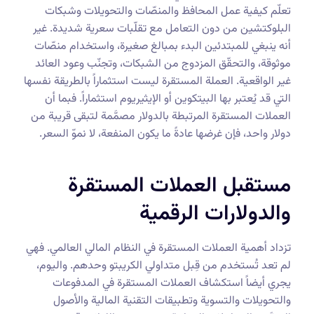
تعلّم كيفية عمل المحافظ والمنصّات والتحويلات وشبكات
البلوكتشين من دون التعامل مع تقلّبات سعرية شديدة. غير
أنه ينبغي للمبتدئين البدء بمبالغ صغيرة، واستخدام منصّات
موثوقة، والتحقّق المزدوج من الشبكات، وتجنّب وعود العائد
غير الواقعية. العملة المستقرة ليست استثماراً بالطريقة نفسها
التي قد يُعتبر بها البيتكوين أو الإيثيريوم استثماراً. فبما أن
العملات المستقرة المرتبطة بالدولار مصمَّمة لتبقى قريبة من
دولار واحد، فإن غرضها عادةً ما يكون المنفعة، لا نموّ السعر.
مستقبل العملات المستقرة
والدولارات الرقمية
تزداد أهمية العملات المستقرة في النظام المالي العالمي. فهي
لم تعد تُستخدم من قِبل متداولي الكريبتو وحدهم. واليوم،
يجري أيضاً استكشاف العملات المستقرة في المدفوعات
والتحويلات والتسوية وتطبيقات التقنية المالية والأصول