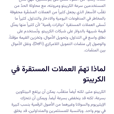
المستخدمين سرعة الكريبتو ومرونته، مع محاولة الحدّ من
تقلّب الأسعار الذي يجعل كثيراً من العملات المشفّرة محفوفة
بالمخاطر في المدفوعات اليومية والادخار والتداول. كثيراً ما
تُسمّى العملات المستقرة "دولارات رقمية" لأن كثيراً منها يمثّل
قيمة شبيهة بالدولار على شبكات الكريبتو. وتُستخدم على
نطاق واسع في التداول، وتحويل الأموال، وتخزين القيمة مؤقتاً،
والوصول إلى منصّات التمويل اللامركزي (DeFi)، ونقل الأموال
بين المنصّات.
لماذا تهمّ العملات المستقرة في
الكريبتو
الكريبتو مثير، لكنه أيضاً متقلّب. يمكن أن يرتفع البيتكوين
بسرعة، لكنه قد ينخفض بسرعة أيضاً. ويمكن أن تتحرّك
الإيثيريوم والسولانا وغيرهما من الأصول الرقمية بنسب كبيرة
في يوم واحد. وبالنسبة للمستثمرين والمتداولين، قد يخلق