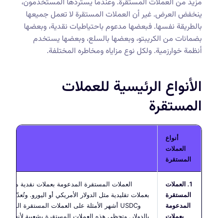
مزيد من العملات المستقرة. وعندما يستردّها المستخدمون،
ينخفض العرض. غير أن العملات المستقرة لا تعمل جميعها
بالطريقة نفسها. فبعضها مدعوم باحتياطيات نقدية، وبعضها
بضمانات من الكريبتو، وبعضها بالسلع، وبعضها يستخدم
أنظمة خوارزمية. ولكل نوع مزاياه ومخاطره المختلفة.
الأنواع الرئيسية للعملات
المستقرة
أنواع
الوصف
العملات
المستقرة
1. العملات
العملات المستقرة المدعومة بعملات نقدية مدعومة
المستقرة
بعملات تقليدية مثل الدولار الأمريكي أو اليورو. وتُ
المدعومة
وUSDC أشهر الأمثلة على العملات المستقرة المرتبطة
بعملات
بالدولار. وتحظى هذه العملات المستقرة بشعبية لأنها سهلة