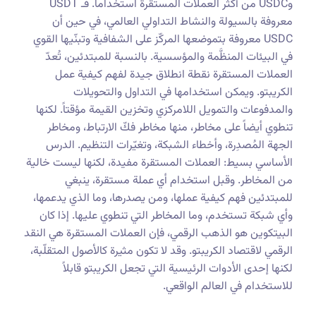
وUSDC من أكثر العملات المستقرة استخداماً. فـ USDT
معروفة بالسيولة والنشاط التداولي العالمي، في حين أن
USDC معروفة بتموضعها المركّز على الشفافية وتبنّيها القوي
في البيئات المنظَّمة والمؤسسية. بالنسبة للمبتدئين، تُعدّ
العملات المستقرة نقطة انطلاق جيدة لفهم كيفية عمل
الكريبتو. ويمكن استخدامها في التداول والتحويلات
والمدفوعات والتمويل اللامركزي وتخزين القيمة مؤقتاً. لكنها
تنطوي أيضاً على مخاطر، منها مخاطر فكّ الارتباط، ومخاطر
الجهة المُصدِرة، وأخطاء الشبكة، وتغيّرات التنظيم. الدرس
الأساسي بسيط: العملات المستقرة مفيدة، لكنها ليست خالية
من المخاطر. وقبل استخدام أي عملة مستقرة، ينبغي
للمبتدئين فهم كيفية عملها، ومن يصدرها، وما الذي يدعمها،
وأي شبكة تستخدم، وما المخاطر التي تنطوي عليها. إذا كان
البيتكوين هو الذهب الرقمي، فإن العملات المستقرة هي النقد
الرقمي لاقتصاد الكريبتو. وقد لا تكون مثيرة كالأصول المتقلّبة،
لكنها إحدى الأدوات الرئيسية التي تجعل الكريبتو قابلاً
للاستخدام في العالم الواقعي.