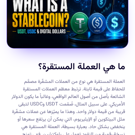
ما هي العملة المستقرة؟
العملة المستقرة هي نوع من العملات المشفّرة مصمَّم
للحفاظ على قيمة ثابتة. ترتبط معظم العملات المستقرة
الشائعة بأصل من أصول العالم الواقعي، وغالباً ما يكون الدولار
الأمريكي. على سبيل المثال، صُمّمت USDT وUSDC لتبقى
قريبة من قيمة دولار واحد. وهذا ما يميّزها عن عملات مشفّرة
مثل البيتكوين أو الإيثيريوم، التي يمكن أن يرتفع سعرها أو
ينخفض بشكل حاد. بعبارة بسيطة، العملة المستقرة هي
نسخة رقمية من النقود تعمل على بلوكتشين. فهي تمنح