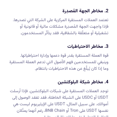
2. مخاطر الجهة المُصدِرة
تعتمد العملات المستقرة المركزية على الشركة التي تصدرها.
فإذا واجهت الجهة المُصدِرة مشكلات مالية أو قانونية أو
تشغيلية أو متعلّقة بالشفافية، فقد يتأثّر المستخدمون.
3. مخاطر الاحتياطيات
قوة العملة المستقرة بقدر قوة دعمها وإدارة احتياطياتها.
وينبغي للمستخدمين فهم الأصول التي تدعم العملة المستقرة
وما إذا كان يُبلَّغ عن هذه الاحتياطيات بانتظام.
4. مخاطر شبكة البلوكتشين
توجد العملات المستقرة على شبكات البلوكتشين. فإذا أرسلت
USDT أو USDC على الشبكة الخاطئة، فقد تفقد الوصول إلى
أموالك. على سبيل المثال، USDT على الإيثيريوم ليست هي
نفسها USDT على Tron أو BNB Chain، رغم أنهما يمثّلان