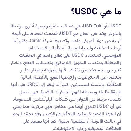
ما هي USDC؟
USDC، أو USD Coin، هي عملة مستقرة رئيسية أخرى مرتبطة
بالدولار. وكما هي الحال مع USDT، صُمّمت للحفاظ على قيمة
قريبة من دولار أمريكي واحد. وتصدرها شركة Circle، وكثيراً ما
تُربط بالشفافية والبنية المالية المنظَّمة والاستخدام
المؤسسي. تُستخدم USDC على نطاق واسع في المنصّات
والمحافظ ومنصّات التمويل اللامركزي وتطبيقات الدفع. ويختار
كثير من المستخدمين USDC لأنها معروفة بإصدار تقارير
منتظمة عن الاحتياطيات وارتباطها القوي بالأنظمة المالية
المنظَّمة. بالنسبة للمبتدئين، كثيراً ما يُنظر إلى USDC على أنها
طريقة نظيفة وبسيطة لفهم الدولارات الرقمية. فهي تعمل
كنسخة مرمَّزة من الدولار على شبكات البلوكتشين المدعومة.
غير أن USDC تنطوي أيضاً على مخاطر. فهي مركزية، مما يعني
أن الجهة المُصدِرة يمكنها التحكّم في الإصدار وقد تجمّد الرموز
في حالات قانونية أو تنظيمية معيّنة. كما أنها تعتمد على
العلاقات المصرفية وإدارة الاحتياطيات.