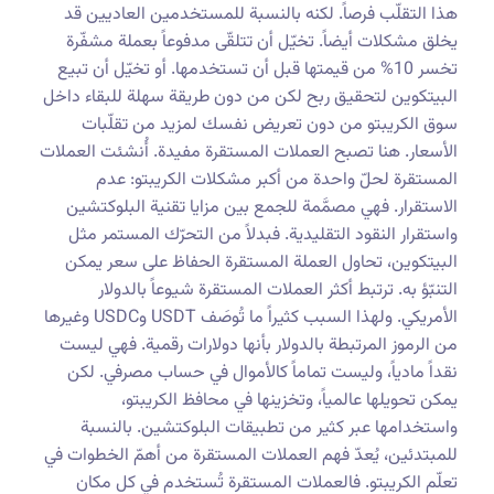
هذا التقلّب فرصاً. لكنه بالنسبة للمستخدمين العاديين قد
يخلق مشكلات أيضاً. تخيّل أن تتلقّى مدفوعاً بعملة مشفّرة
تخسر 10% من قيمتها قبل أن تستخدمها. أو تخيّل أن تبيع
البيتكوين لتحقيق ربح لكن من دون طريقة سهلة للبقاء داخل
سوق الكريبتو من دون تعريض نفسك لمزيد من تقلّبات
الأسعار. هنا تصبح العملات المستقرة مفيدة. أُنشئت العملات
المستقرة لحلّ واحدة من أكبر مشكلات الكريبتو: عدم
الاستقرار. فهي مصمَّمة للجمع بين مزايا تقنية البلوكتشين
واستقرار النقود التقليدية. فبدلاً من التحرّك المستمر مثل
البيتكوين، تحاول العملة المستقرة الحفاظ على سعر يمكن
التنبّؤ به. ترتبط أكثر العملات المستقرة شيوعاً بالدولار
الأمريكي. ولهذا السبب كثيراً ما تُوصَف USDT وUSDC وغيرها
من الرموز المرتبطة بالدولار بأنها دولارات رقمية. فهي ليست
نقداً مادياً، وليست تماماً كالأموال في حساب مصرفي. لكن
يمكن تحويلها عالمياً، وتخزينها في محافظ الكريبتو،
واستخدامها عبر كثير من تطبيقات البلوكتشين. بالنسبة
للمبتدئين، يُعدّ فهم العملات المستقرة من أهمّ الخطوات في
تعلّم الكريبتو. فالعملات المستقرة تُستخدم في كل مكان