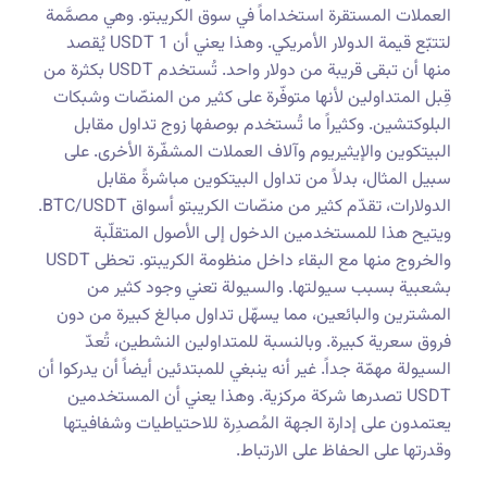
العملات المستقرة استخداماً في سوق الكريبتو. وهي مصمَّمة
لتتبّع قيمة الدولار الأمريكي. وهذا يعني أن 1 USDT يُقصد
منها أن تبقى قريبة من دولار واحد. تُستخدم USDT بكثرة من
قِبل المتداولين لأنها متوفّرة على كثير من المنصّات وشبكات
البلوكتشين. وكثيراً ما تُستخدم بوصفها زوج تداول مقابل
البيتكوين والإيثيريوم وآلاف العملات المشفّرة الأخرى. على
سبيل المثال، بدلاً من تداول البيتكوين مباشرةً مقابل
الدولارات، تقدّم كثير من منصّات الكريبتو أسواق BTC/USDT.
ويتيح هذا للمستخدمين الدخول إلى الأصول المتقلّبة
والخروج منها مع البقاء داخل منظومة الكريبتو. تحظى USDT
بشعبية بسبب سيولتها. والسيولة تعني وجود كثير من
المشترين والبائعين، مما يسهّل تداول مبالغ كبيرة من دون
فروق سعرية كبيرة. وبالنسبة للمتداولين النشطين، تُعدّ
السيولة مهمّة جداً. غير أنه ينبغي للمبتدئين أيضاً أن يدركوا أن
USDT تصدرها شركة مركزية. وهذا يعني أن المستخدمين
يعتمدون على إدارة الجهة المُصدِرة للاحتياطيات وشفافيتها
وقدرتها على الحفاظ على الارتباط.