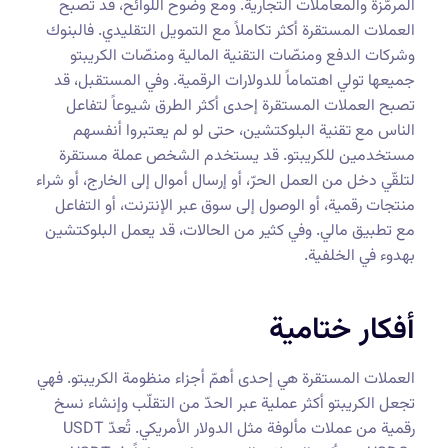
المرمَّزة والمعاملات التجارية. ومع وضوح اللوائح، قد تصبح
العملات المستقرة أكثر تكاملاً مع التمويل التقليدي. فالبنوك
وشركات الدفع ومنصّات التقنية المالية ومنصّات الكريبتو
جميعها تولي اهتماماً للدولارات الرقمية. وفي المستقبل، قد
تصبح العملات المستقرة إحدى أكثر الطرق شيوعاً لتفاعل
الناس مع تقنية البلوكتشين، حتى لو لم يعتبروا أنفسهم
مستخدمين للكريبتو. قد يستخدم الشخص عملة مستقرة
لتلقّي دخل من العمل الحرّ، أو إرسال أموال إلى الخارج، أو شراء
منتجات رقمية، أو الوصول إلى سوق عبر الإنترنت، أو التفاعل
مع تطبيق مالي. وفي كثير من الحالات، قد يعمل البلوكتشين
بهدوء في الخلفية.
أفكار ختامية
العملات المستقرة هي إحدى أهمّ أجزاء منظومة الكريبتو. فهي
تجعل الكريبتو أكثر عملية عبر الحدّ من التقلّب وإنشاء نسخ
رقمية من عملات مألوفة مثل الدولار الأمريكي. تُعدّ USDT