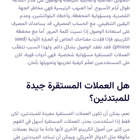
التحويل العالمية والقابلية للبرمجة والوصول على مدار الساعة
طوال أيام الأسبوع. أما العيوب الرئيسية فهي مخاطر الجهة
المُصدِرة، ومسؤولية المحفظة، وأخطاء البلوكتشين، وعدم
اليقين التنظيمي. مع الحساب المصرفي، قد يساعدك المصرف
على استعادة الوصول إذا نسيت كلمة المرور. أما مع محفظة
الكريبتو، فإذا فقدت مفتاحك الخاص أو العبارة الأولية (seed
phrase)، فقد تفقد الوصول بشكل دائم. ولهذا السبب تتطلّب
العملات المستقرة مسؤولية شخصية. فهي أدوات قوية، لكن
على المستخدمين تعلّم كيفية تخزينها وتحويلها بأمان.
هل العملات المستقرة جيدة
للمبتدئين؟
نعم، يمكن أن تكون العملات المستقرة مفيدة للمبتدئين، لكن
فقط إذا استُخدمت بحذر. العملات المستقرة أسهل في الفهم
من كثير من أصول الكريبتو الأخرى لأنها عادةً ما ترتبط بعملات
مألوفة مثل الدولار الأمريكي. ويمكن أن تساعد المبتدئين على