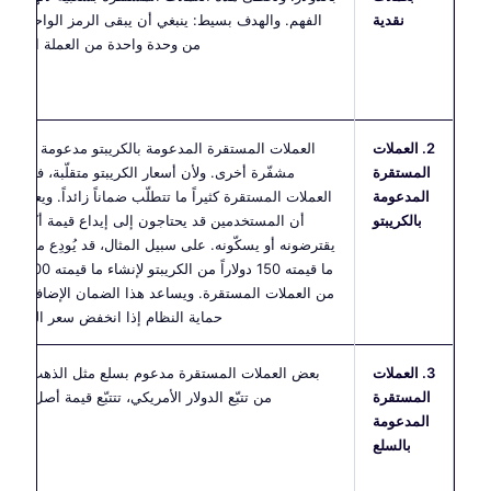
نقدية
الفهم. والهدف بسيط: ينبغي أن يبقى الرمز الواحد قريباً
من وحدة واحدة من العملة النقدية.
2. العملات
العملات المستقرة المدعومة بالكريبتو مدعومة بعملات
المستقرة
مشفّرة أخرى. ولأن أسعار الكريبتو متقلّبة، فإن هذه
المدعومة
العملات المستقرة كثيراً ما تتطلّب ضماناً زائداً. ويعني هذا
بالكريبتو
أن المستخدمين قد يحتاجون إلى إيداع قيمة أكبر مما
يقترضونه أو يسكّونه. على سبيل المثال، قد يُودِع مستخدم
ما قيمته 150 دولاراً من الكريبتو لإنشاء ما قيمته 
من العملات المستقرة. ويساعد هذا الضمان الإضافي على
حماية النظام إذا انخفض سعر الضمان.
3. العملات
بعض العملات المستقرة مدعوم بسلع مثل الذهب. فبدلاً
المستقرة
من تتبّع الدولار الأمريكي، تتتبّع قيمة أصل مادي.
المدعومة
بالسلع